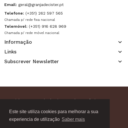
Email:
geral@granjadecister.pt
Telefone:
(+351) 262 597 565
Chamada p/ rede fixa nacional
Telemóvel:
(+351) 916 628 969
Chamada p/ rede móvel nacional
keyboard_arrow_down
Informação
keyboard_arrow_down
Links
keyboard_arrow_down
Subscrever Newsletter
Copyright 2021. Granja de Cister. Todos os direitos
reservados.
Este site utiliza cookies para melhorar a sua
experiencia de utilização
Saber mais
Powered by
TRIGÉNIUS