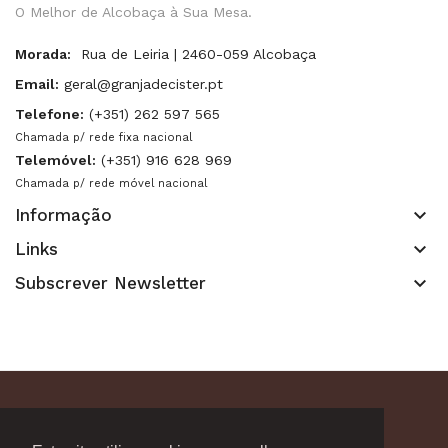
O Melhor de Alcobaça à Sua Mesa.
Morada:
Rua de Leiria | 2460-059 Alcobaça
Email:
geral@granjadecister.pt
Telefone:
(+351) 262 597 565
Chamada p/ rede fixa nacional
Telemóvel:
(+351) 916 628 969
Chamada p/ rede móvel nacional
keyboard_arrow_down
Informação
keyboard_arrow_down
Links
keyboard_arrow_down
Subscrever Newsletter
Copyright 2021. Granja de Cister. Todos os direitos