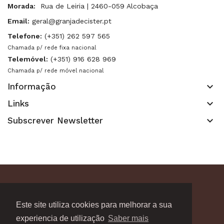
Morada:
Rua de Leiria | 2460-059 Alcobaça
Email:
geral@granjadecister.pt
Telefone:
(+351) 262 597 565
Chamada p/ rede fixa nacional
Telemóvel:
(+351) 916 628 969
Chamada p/ rede móvel nacional
keyboard_arrow_down
Informação
keyboard_arrow_down
Links
keyboard_arrow_down
Subscrever Newsletter
Copyright 2021. Granja de Cister. Todos os direitos
Este site utiliza cookies para melhorar a sua
reservados.
experiencia de utilização
Saber mais