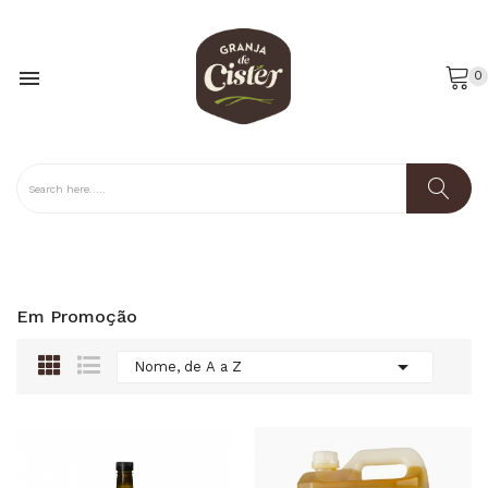

0
Em Promoção

Nome, de A a Z