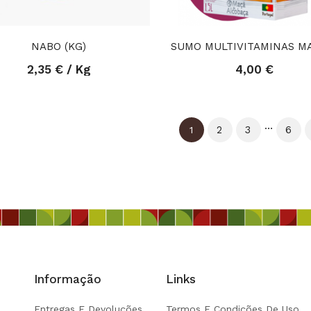
NABO (KG)
2,35 € / Kg
4,00 €
…
2
3
6
1
Informação
Links
Entregas E Devoluções
Termos E Condições De Uso