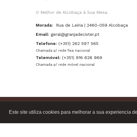
O Melhor de Alcobaça à Sua Mesa.
Morada:
Rua de Leiria | 2460-059 Alcobaça
Email:
geral@granjadecister.pt
Telefone:
(+351) 262 597 565
Chamada p/ rede fixa nacional
Telemóvel:
(+351) 916 628 969
Chamada p/ rede móvel nacional
Copyright 2021. Granja de Cister. Todos os direit
Este site utiliza cookies para melhorar a sua experiencia d
Powered by
TRIGÉNIUS